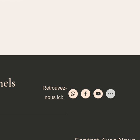
nels
Retrouvez-
nous ici: