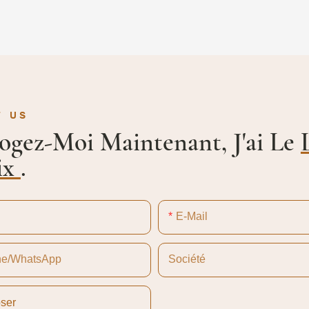
T US
rogez-Moi Maintenant, J'ai Le
ix
.
E-Mail
ne/WhatsApp
Société
ser