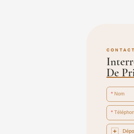
CONTAC
Inter
De Pr
Nom
Télépho
Dépo