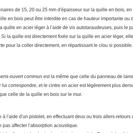
inaires de 15, 20 ou 25 mm d'épaisseur sur la quille en bois, en 
 quille en bois peut être interdite en cas de hauteur importante o
a quille en acier léger à l'aide de vis autotaraudeuses, puis le 
i la quille est directement fixée sur la quille en acier léger, ell
rte pour la coller directement, en répartissant le clou si possib
 semi-ouvert commun est la même que celle du panneau de laine min
 correspondre, et le cintre en acier est légèrement plus dens
ue celle de la quille en bois sur le mur.
 l'aide d'un pistolet, en effectuant deux ou trois allers-retours 
 pas affecter l'absorption acoustique.