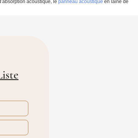
 d'absorption acoustique, le
panneau acoustique
en laine de
Liste