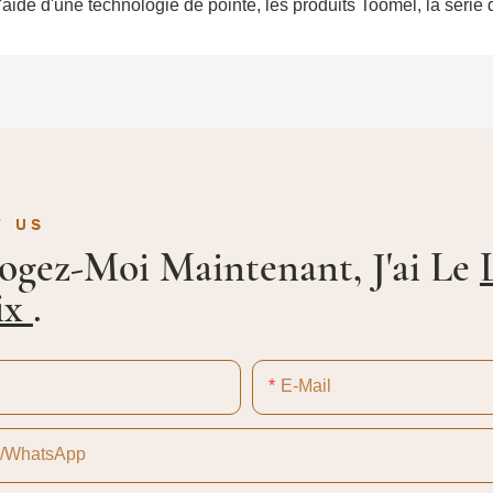
l'aide d'une technologie de pointe, les produits Toomel, la série
T US
rogez-Moi Maintenant, J'ai Le
ix
.
E-Mail
e/WhatsApp