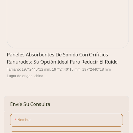
Paneles Absorbentes De Sonido Con Orificios
Ranurados: Su Opción Ideal Para Reducir El Ruido
Tamaño: 197*2440*12 mm, 197*2440*15 mm, 197*2440*18 mm
Lugar de origen: china
Cantidad mínima de pedido: uno
Color: 111
Ciencia de los materiales: Madera, aluminio cerámico, madera de bambú,
etc.
Envíe Su Consulta
Embalaje: cartón
Plazo de entrega: 1-2 semanas
Nombre
Modelo: 29-3 61-3 13-3 28-4 45-3
Modo de transacción: EXW/FOB/CIF