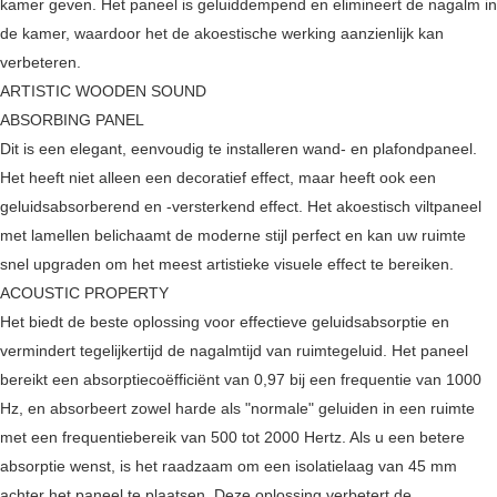
kamer geven. Het paneel is geluiddempend en elimineert de nagalm in
de kamer, waardoor het de akoestische werking aanzienlijk kan
verbeteren.
ARTISTIC WOODEN SOUND
ABSORBING PANEL
Dit is een elegant, eenvoudig te installeren wand- en plafondpaneel.
Het heeft niet alleen een decoratief effect, maar heeft ook een
geluidsabsorberend en -versterkend effect. Het akoestisch viltpaneel
met lamellen belichaamt de moderne stijl perfect en kan uw ruimte
snel upgraden om het meest artistieke visuele effect te bereiken.
ACOUSTIC PROPERTY
Het biedt de beste oplossing voor effectieve geluidsabsorptie en
vermindert tegelijkertijd de nagalmtijd van ruimtegeluid. Het paneel
bereikt een absorptiecoëfficiënt van 0,97 bij een frequentie van 1000
Hz, en absorbeert zowel harde als "normale" geluiden in een ruimte
met een frequentiebereik van 500 tot 2000 Hertz. Als u een betere
absorptie wenst, is het raadzaam om een ​​isolatielaag van 45 mm
achter het paneel te plaatsen. Deze oplossing verbetert de