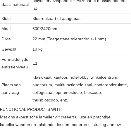
polyestervezelpaneel + MDF-lat of massief houten
Basismateriaal
lat
Kleur
Kleurenkaart of aangepast
Maat
600*2420mm
Dikte
22 mm (Toegestane tolerantie: +-1 mm)
Gewicht
10 kg
Formaldehyde-
E1
emissieniveau
Klaslokaal, kantoor, hotellobby, winkelcentrum,
Plaats van
auditorium, multifunctionele zaal, conferentieruimte,
aanvraag
collegezaal, opnamestudio, bioscoop,
thuisbioscoop, enz.
FUNCTIONAL PRODUCTS WITH
Met ons akoestische lamellenvilt creëert u luxe en prachtige
lamellenwanden en -plafonds die een moderne uitstraling aan uw