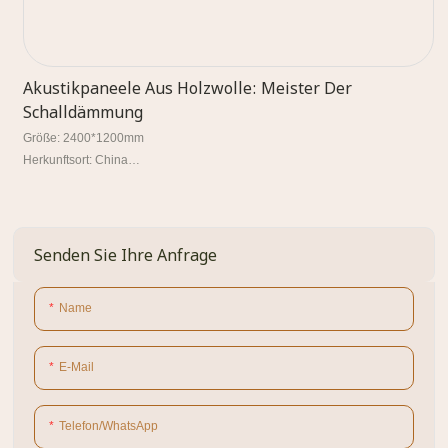
Akustikpaneele Aus Holzwolle: Meister Der
Schalldämmung
Größe: 2400*1200mm
Herkunftsort: China
Mindestbestellmenge: eins
Farbe: individuell
Verpackung: Karton
Lieferzeit: 3-4 Wochen
Senden Sie Ihre Anfrage
Dicke: 15–50 mm
Transaktionsmodus: EXW/FOB/CIF
Name
E-Mail
Telefon/WhatsApp